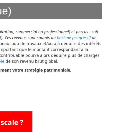
ue)
itation, commercial ou professionnel) et perçus : soit
I
). Ces revenus sont soumis au
barème progressif
de
r beaucoup de travaux et/ou a à déduire des intérêts
 important que le montant correspondant à la
e contribuable pourra alors déduire plus de charges
ble
de son revenu brut global.
ement votre stratégie patrimoniale.
scale ?