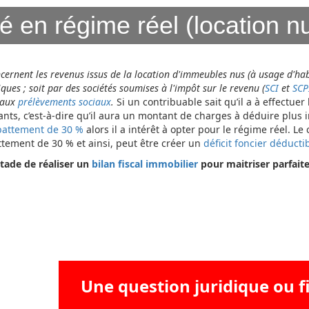
ité en régime réel (location n
cernent les revenus issus de la location d'immeubles nus (à usage d'hab
ues ; soit par des sociétés soumises à l'impôt sur le revenu (
SCI
et
SCP
t aux
prélèvements sociaux
.
Si un contribuable sait qu’il a à effectue
nts, c’est-à-dire qu’il aura un montant de charges à déduire plus
abattement de 30 %
alors il a intérêt à opter pour le régime réel. L
ttement de 30 % et ainsi, peut être créer un
déficit foncier déducti
stade de réaliser un
bilan fiscal immobilier
pour maitriser parfait
Une question juridique ou fi