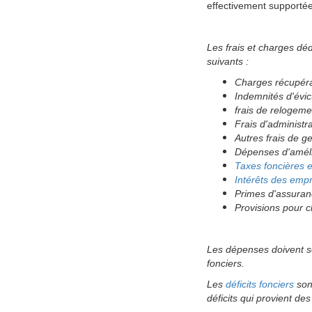
effectivement supportées
Les frais et charges déd
suivants :
Charges récupéra
Indemnités d'évic
frais de relogeme
Frais d'administra
Autres frais de g
Dépenses d'améli
Taxes foncières 
Intérêts des emp
Primes d'assura
Provisions pour 
Les dépenses doivent s
fonciers.
Les
déficits fonciers
sont
déficits qui provient de