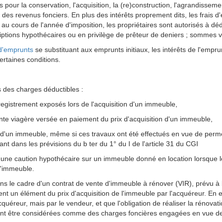
pour la conservation, l'acquisition, la (re)construction, l'agrandissem
s des revenus fonciers. En plus des intérêts proprement dits, les frais 
 au cours de l'année d'imposition, les propriétaires sont autorisés à dédu
scriptions hypothécaires ou en privilège de prêteur de deniers ; sommes
 d'emprunts
se substituant aux emprunts initiaux, les intérêts de l'empr
ertaines conditions.
 des charges déductibles :
enregistrement exposés lors de l'acquisition d'un immeuble,
ente viagère versée en paiement du prix d'acquisition d'un immeuble,
n d'un immeuble, même si ces travaux ont été effectués en vue de permet
ant dans les prévisions du b ter du 1° du I de l'article 31 du CGI
à une caution hypothécaire sur un immeuble donné en location lorsque l
l'immeuble.
ans le cadre d'un contrat de vente d'immeuble à rénover (VIR), prévu à l
tuent un élément du prix d'acquisition de l'immeuble par l'acquéreur. En 
quéreur, mais par le vendeur, et que l'obligation de réaliser la rénovatio
t être considérées comme des charges foncières engagées en vue de l'