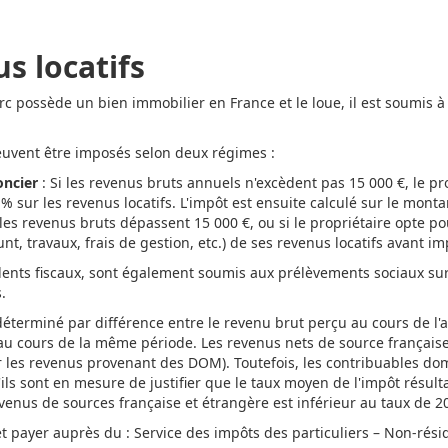
s locatifs
turc possède un bien immobilier en France et le loue, il est soumis 
peuvent être imposés selon deux régimes :
oncier
: Si les revenus bruts annuels n'excèdent pas 15 000 €, le p
 % sur les revenus locatifs. L'impôt est ensuite calculé sur le monta
 les revenus bruts dépassent 15 000 €, ou si le propriétaire opte po
nt, travaux, frais de gestion, etc.) de ses revenus locatifs avant im
dents fiscaux, sont également soumis aux prélèvements sociaux sur
.
déterminé par différence entre le revenu brut perçu au cours de l'a
au cours de la même période. Les revenus nets de source françai
r les revenus provenant des DOM). Toutefois, les contribuables dom
ils sont en mesure de justifier que le taux moyen de l'impôt résult
venus de sources française et étrangère est inférieur au taux de 2
t payer auprès du : Service des impôts des particuliers – Non-rési